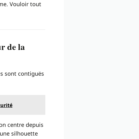
me. Vouloir tout
r de la
es sont contiguës
curité
son centre depuis
 une silhouette