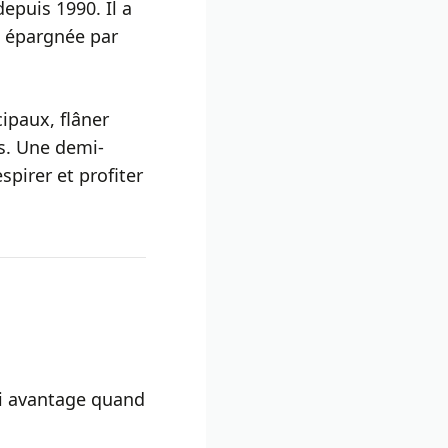
epuis 1990. Il a
é épargnée par
ipaux, flâner
ts. Une demi-
spirer et profiter
rai avantage quand