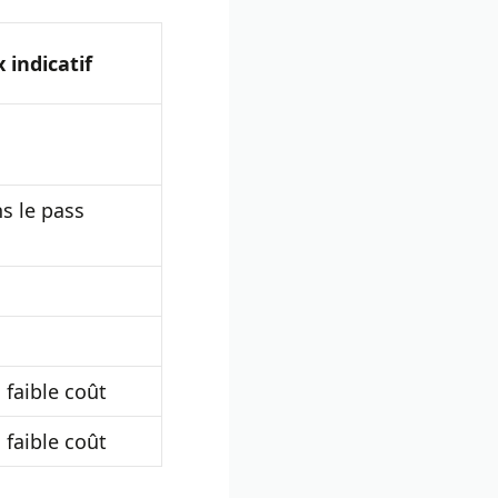
x indicatif
ns le pass
 faible coût
 faible coût