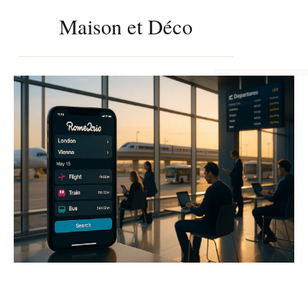
Maison et Déco
Aller
au
FERMER
contenu