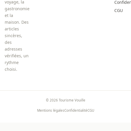
voyage, la
Confiden
gastronomie
CGU
et la
maison. Des
articles
sincères,
des
adresses
vérifiées, un
rythme
choisi.
©
2026
Tourisme Vouille
Mentions légales
Confidentialité
CGU