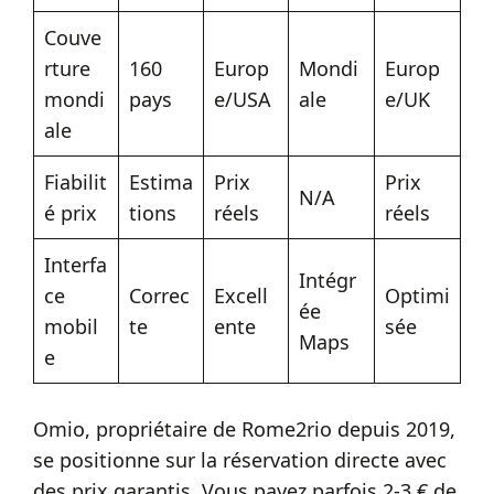
Couve
rture
160
Europ
Mondi
Europ
mondi
pays
e/USA
ale
e/UK
ale
Fiabilit
Estima
Prix
Prix
N/A
é prix
tions
réels
réels
Interfa
Intégr
ce
Correc
Excell
Optimi
ée
mobil
te
ente
sée
Maps
e
Omio, propriétaire de Rome2rio depuis 2019,
se positionne sur la réservation directe avec
des prix garantis. Vous payez parfois 2-3 € de