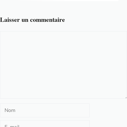
Laisser un commentaire
Commentaire
Nom
E-