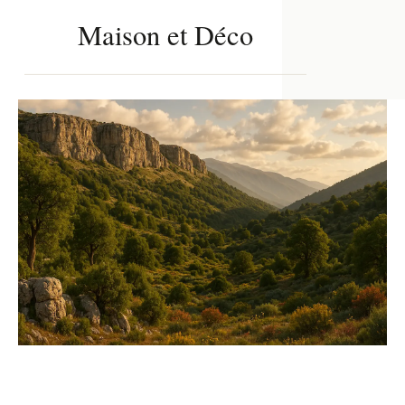
Maison et Déco
Aller
au
FERMER
contenu