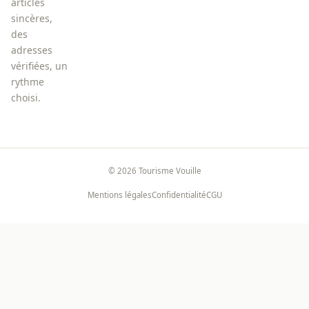
articles
sincères,
des
adresses
vérifiées, un
rythme
choisi.
©
2026
Tourisme Vouille
Mentions légales
Confidentialité
CGU