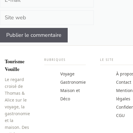
mail
Site
web
Tourisme
RUBRIQUES
LE SITE
Vouille
Voyage
À propo
Le regard
Gastronomie
Contact
croisé de
Maison et
Mention
Thomas &
Déco
légales
Alice sur le
voyage, la
Confiden
gastronomie
CGU
et la
maison. Des