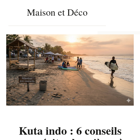
Maison et Déco
Aller
au
FERMER
contenu
Kuta indo : 6 conseils