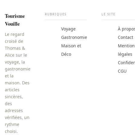
Tourisme
RUBRIQUES
LE SITE
Vouille
Voyage
À propo
Le regard
Gastronomie
Contact
croisé de
Maison et
Mention
Thomas &
Déco
légales
Alice sur le
voyage, la
Confiden
gastronomie
CGU
et la
maison. Des
articles
sincères,
des
adresses
vérifiées, un
rythme
choisi.