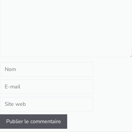
Nom
E-
mail
Site
web