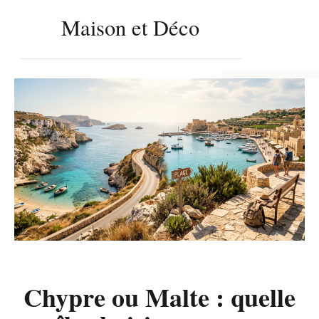
Maison et Déco
Aller
au
FERMER
contenu
Chypre ou Malte : quelle